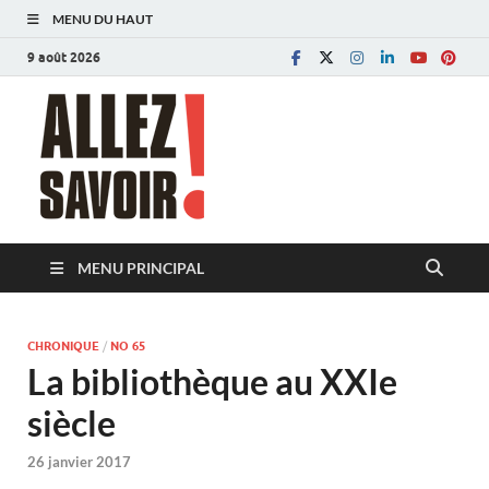
MENU DU HAUT
9 août 2026
Allez savoir!
Magazine de l'Université de Lausanne
MENU PRINCIPAL
CHRONIQUE
/
NO 65
La bibliothèque au XXIe
siècle
26 janvier 2017