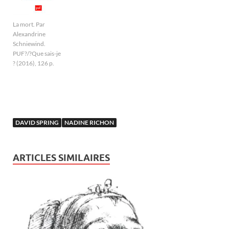
La mort. Par
Alexandrine
Schniewind.
PUF?/?Que sais-je
? (2016), 126 p.
DAVID SPRING
NADINE RICHON
ARTICLES SIMILAIRES