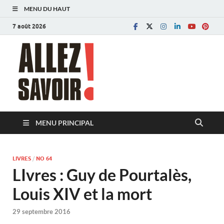
MENU DU HAUT
7 août 2026
Allez savoir!
Magazine de l'Université de Lausanne
MENU PRINCIPAL
LIVRES
/
NO 64
LIvres : Guy de Pourtalès,
Louis XIV et la mort
29 septembre 2016