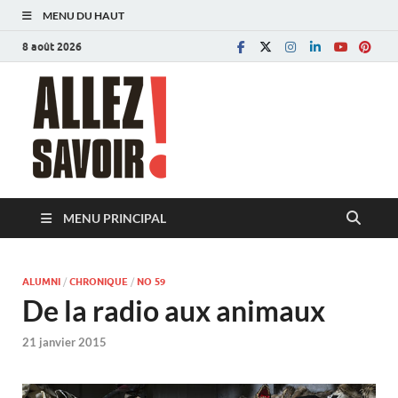
MENU DU HAUT
8 août 2026
Allez savoir!
Magazine de l'Université de Lausanne
MENU PRINCIPAL
ALUMNI
/
CHRONIQUE
/
NO 59
De la radio aux animaux
21 janvier 2015