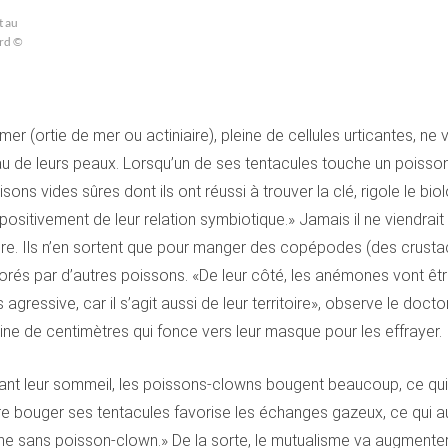
t au
ard ©
r (ortie de mer ou actiniaire), pleine de cellules urticantes, ne
au de leurs peaux. Lorsqu’un de ses tentacules touche un poisson
ns vides sûres dont ils ont réussi à trouver la clé, rigole le b
positivement de leur relation symbiotique.» Jamais il ne viendrait
re. Ils n’en sortent que pour manger des copépodes (des crustac
évorés par d’autres poissons. «De leur côté, les anémones vont ê
agressive, car il s’agit aussi de leur territoire», observe le doct
ine de centimètres qui fonce vers leur masque pour les effrayer.
ant leur sommeil, les poissons-clowns bougent beaucoup, ce qu
aire bouger ses tentacules favorise les échanges gazeux, ce qui
one sans poisson-clown.» De la sorte, le mutualisme va augmenter