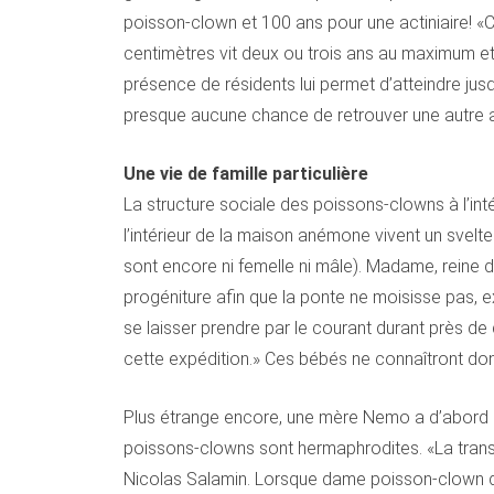
poisson-clown et 100 ans pour une actiniaire! «C
centimètres vit deux ou trois ans au maximum et 
présence de résidents lui permet d’atteindre jus
presque aucune chance de retrouver une autre 
Une vie de famille particulière
La structure sociale des poissons-clowns à l’int
l’intérieur de la maison anémone vivent un svel
sont encore ni femelle ni mâle). Madame, reine 
progéniture afin que la ponte ne moisisse pas, expl
se laisser prendre par le courant durant près de d
cette expédition.» Ces bébés ne connaîtront do
Plus étrange encore, une mère Nemo a d’abord é
poissons-clowns sont hermaphrodites. «La transf
Nicolas Salamin. Lorsque dame poisson-clown dé