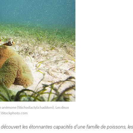
e anémone (Stichodactyla haddoni). Les deux
 / iStockphoto.com
 découvert les étonnantes capacités d’une famille de poissons, le