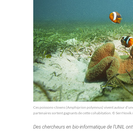
Ces poissons-clowns (Amphiprion polymnus) vivent autour d’un
partenaires sortent gagnants de cette cohabitation. © SerrNovik
Des chercheurs en bio-informatique de l’UNIL ont