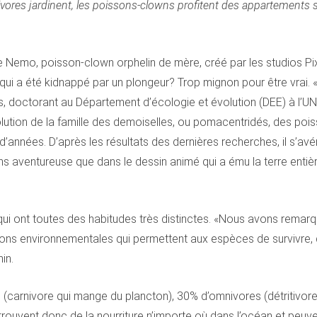
ivores jardinent, les poissons-clowns profitent des appartement
de Nemo, poisson-clown orphelin de mère, créé par les studios Pix
qui a été kidnappé par un plongeur? Trop mignon pour être vrai. 
os, doctorant au Département d’écologie et évolution (DEE) à l’UN
volution de la famille des demoiselles, ou pomacentridés, des poi
 d’années. D’après les résultats des dernières recherches, il s’av
s aventureuse que dans le dessin animé qui a ému la terre entièr
i ont toutes des habitudes très distinctes. «Nous avons remarqu
ions environnementales qui permettent aux espèces de survivre, q
in.
es (carnivore qui mange du plancton), 30% d’omnivores (détritivor
trouvent donc de la nourriture n’importe où dans l’océan et peuvent