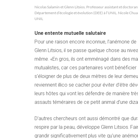
Nicolas Salamin et Glenn Litsios. Professeur assistant et doctoran
Département d’écologie et évolution (DEE) à l’UNIL. Nicole Chu
UNIL
Une entente mutuelle salutaire
Pour une raison encore inconnue, l’anémone de me
Glenn Litsios, il se passe quelque chose au nive
même. «En gros, ils ont emménagé dans des maiso
mutualistes, car ces partenaires vont bénéficier 
s’éloigner de plus de deux mètres de leur demeu
reviennent illico se cacher pour éviter d’être d
leurs hôtes qui vont les défendre de manière très 
assauts téméraires de ce petit animal d’une diza
D’autres chercheurs ont aussi démontré que dur
respire par la peau, développe Glenn Litsios. F
grandir significativement plus vite qu’une aném