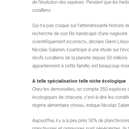
de l’évolution des espèces. Pendant que les herb
coralliens.
Qui n’a pas craqué sur l’attendrissante histoire 
recherche de son fils handicapé d’une nageoire 
scientifiquement incorrect», déclare Glenn Litsi
Nicolas Salamin, il participe à une étude sur l’é
récifs coralliens de la planète depuis 50 millions
appartiennent à cette famille, est beaucoup moin
A telle spécialisation telle niche écologique
Chez les demoiselles, on compte 350 espèces qu
écologiques de chacune, c’est-à-dire les condit
régime alimentaire choisi», indique Nicolas Salam
Aujourd’hui, il y a à peu près 50% de planctivor
planctivores et omnivores sont généralistes. Ils 