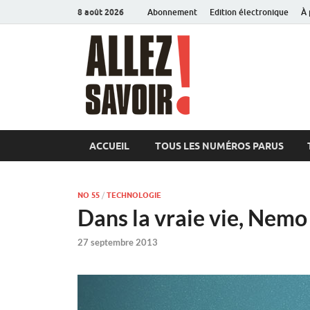
8 août 2026
Abonnement
Edition électronique
À 
Allez sav
Magazine de l'Université
ACCUEIL
TOUS LES NUMÉROS PARUS
NO 55
/
TECHNOLOGIE
Dans la vraie vie, Nemo
27 septembre 2013