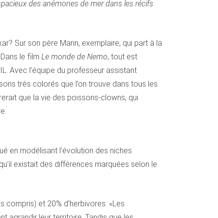
s spacieux des anémones de mer dans les récifs
ar? Sur son père Marin, exemplaire, qui part à la
«Dans le film
Le monde de Nemo
, tout est
IL. Avec l’équipe du professeur assistant
ssons très colorés que l’on trouve dans tous les
érerait que la vie des poissons-clowns, qui
e.
é en modélisant l’évolution des niches
u’il existait des différences marquées selon le
es compris) et 20% d’herbivores. «Les
 agrandir leur territoire. Tandis que les