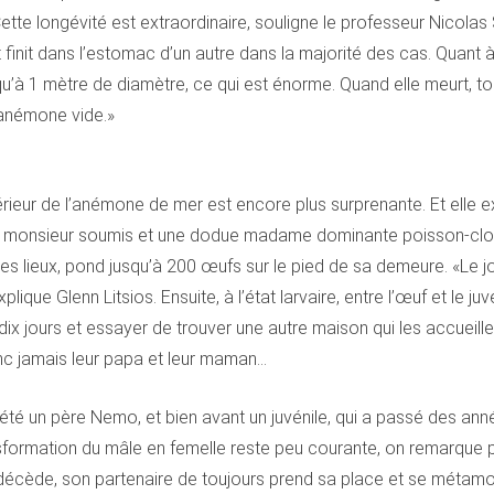
ette longévité est extraordinaire, souligne le professeur Nicolas
finit dans l’estomac d’un autre dans la majorité des cas. Quant à 
qu’à 1 mètre de diamètre, ce qui est énorme. Quand elle meurt, t
anémone vide.»
érieur de l’anémone de mer est encore plus surprenante. Et elle 
te monsieur soumis et une dodue madame dominante poisson-clown,
des lieux, pond jusqu’à 200 œufs sur le pied de sa demeure. «Le 
ique Glenn Litsios. Ensuite, à l’état larvaire, entre l’œuf et le juv
ix jours et essayer de trouver une autre maison qui les accueille, 
nc jamais leur papa et leur maman…
té un père Nemo, et bien avant un juvénile, qui a passé des an
ormation du mâle en femelle reste peu courante, on remarque plut
cède, son partenaire de toujours prend sa place et se métamorph