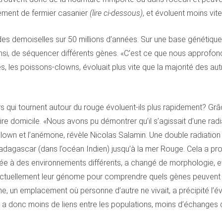
ement de fermier casanier
(lire ci-dessous)
, et évoluent moins vite
 des demoiselles sur 50 millions d’années. Sur une base génétiq
 ainsi, de séquencer différents gènes. «C’est ce que nous approf
, les poissons-clowns, évoluait plus vite que la majorité des aut
rs qui tournent autour du rouge évoluent-ils plus rapidement? Gr
’élire domicile. «Nous avons pu démontrer qu’il s’agissait d’une ra
wn et l’anémone, révèle Nicolas Salamin. Une double radiation en
adagascar (dans l’océan Indien) jusqu’à la mer Rouge. Cela a pr
ée à des environnements différents, a changé de morphologie, et
uellement leur génome pour comprendre quels gènes peuvent être
one, un emplacement où personne d’autre ne vivait, a précipité l
y a donc moins de liens entre les populations, moins d’échanges