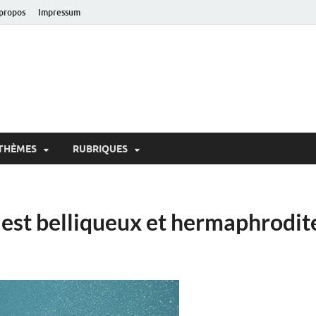
propos
Impressum
oir!
 de Lausanne
THÈMES
RUBRIQUES
 est belliqueux et hermaphrodit