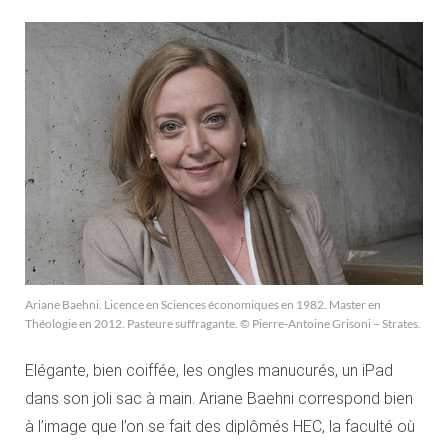
Ariane Baehni. Licence en Sciences économiques en 1982. Master en
Théologie en 2012. Pasteure suffragante. © Pierre-Antoine Grisoni – Strates.
Elégante, bien coiffée, les ongles manucurés, un iPad
dans son joli sac à main. Ariane Baehni correspond bien
à l’image que l’on se fait des diplômés HEC, la faculté où