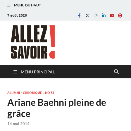
MENU DU HAUT
7 août 2026
Allez savoir!
Magazine de l'Université de Lausanne
MENU PRINCIPAL
ALUMNI
/
CHRONIQUE
/
NO 57
Ariane Baehni pleine de
grâce
14 mai 2014