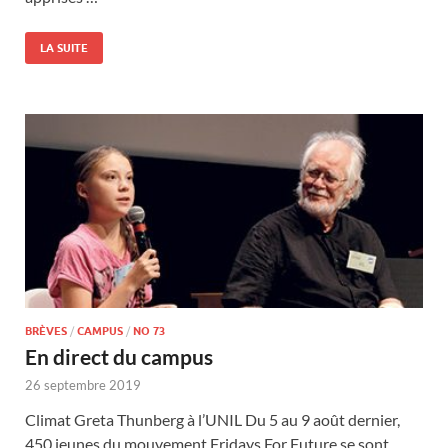
LA SUITE
BRÈVES
/
CAMPUS
/
NO 73
En direct du campus
26 septembre 2019
Climat Greta Thunberg à l’UNIL Du 5 au 9 août dernier,
450 jeunes du mouvement Fridays For Future se sont