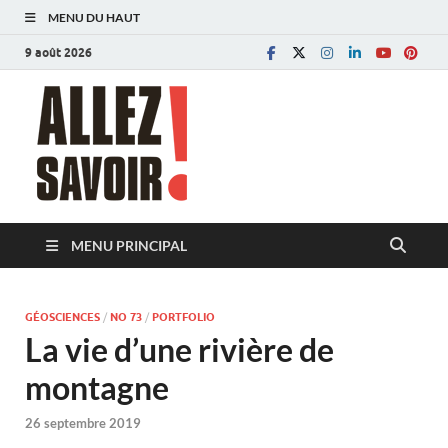
MENU DU HAUT
9 août 2026
Allez savoir!
Magazine de l'Université de Lausanne
MENU PRINCIPAL
GÉOSCIENCES
/
NO 73
/
PORTFOLIO
La vie d’une rivière de
montagne
26 septembre 2019