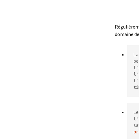
Mémoires et 
Régulièrem
domaine de
La
pe
l'
l'
l'
ti
Le
l'
sa
pr