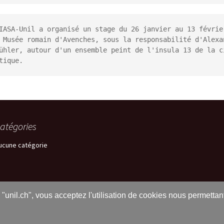
IASA-Unil a organisé un stage du 26 janvier au 13 février
 Musée romain d'Avenches, sous la responsabilité d'Alexan
ühler, autour d'un ensemble peint de l'insula 13 de la ci
tique.
atégories
ucune catégorie
s "unil.ch", vous acceptez l'utilisation de cookies nous permetta
Fièrement propulsé par WordPress