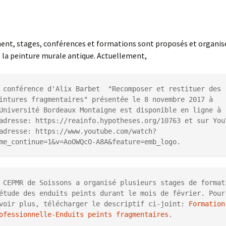
thèses
ent, stages, conférences et formations sont proposés et organisé
 la peinture murale antique. Actuellement,
 conférence d'Alix Barbet  "Recomposer et restituer des 
intures fragmentaires" présentée le 8 novembre 2017 à 
Université Bordeaux Montaigne est disponible en ligne à 
adresse: https://reainfo.hypotheses.org/10763 et sur YouT
adresse: https://www.youtube.com/watch?
me_continue=1&v=AoOWQcO-A8A&feature=emb_logo.
 CEPMR de Soissons a organisé plusieurs stages de formati
étude des enduits peints durant le mois de février. Pour 
voir plus, télécharger le descriptif ci-joint: 
Formation 
ofessionnelle-Enduits peints fragmentaires
.