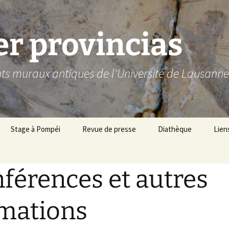
er provincias
ts muraux antiques de l'Université de Lausanne
Stage à Pompéi
Revue de presse
Diathèque
Lien
en ligne
férences et autres
ntaires et
mations
t autres