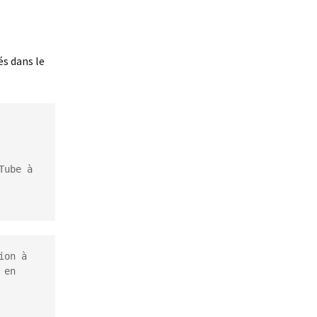
s dans le
ube à 
on à 
en 