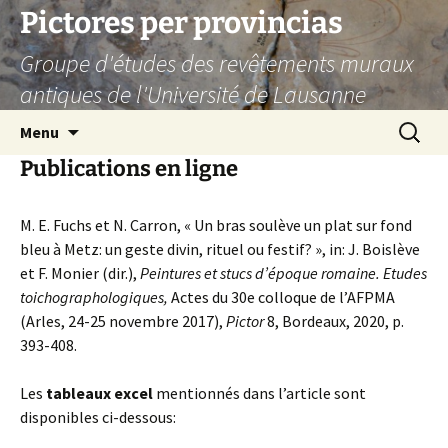
Aller
Pictores per provincias
au
Groupe d'études des revêtements muraux
contenu
antiques de l'Université de Lausanne
Recherc
Menu
Publications en ligne
M. E. Fuchs et N. Carron, « Un bras soulève un plat sur fond
bleu à Metz: un geste divin, rituel ou festif? », in: J. Boislève
et F. Monier (dir.),
Peintures et stucs d’époque romaine. Etudes
toichographologiques,
Actes du 30e colloque de l’AFPMA
(Arles, 24-25 novembre 2017),
Pictor
8, Bordeaux, 2020, p.
393-408.
Les
tableaux excel
mentionnés dans l’article sont
disponibles ci-dessous: