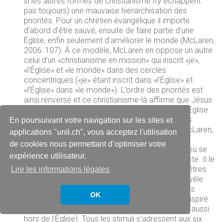
si les autres formes de christianisme n’y échappent
pas toujours) une mauvaise hiérarchisation des
priorités. Pour un chrétien évangélique il importe
d’abord d’être sauvé, ensuite de faire partie d’une
Église, enfin seulement d’améliorer le monde (McLaren,
2006: 107). À ce modèle, McLaren en oppose un autre
celui d’un «christianisme en mission» qui inscrit «je»,
«l’Église» et «le monde» dans des cercles
concentriques («je» étant inscrit dans «l’Église» et
«l’Église» dans «le monde»). L’ordre des priorités est
ainsi renversé et ce christianisme-là affirme que Jésus
est venu pour sauver le monde, qu’il a créé une Église
pour l’aider à remplir sa mission et qu’il invite des
En poursuivant votre navigation sur les sites et
personnes à participer à cette communauté (McLaren,
applications "unil.ch", vous acceptez l'utilisation
2006: 107).
de cookies nous permettant d’optimiser votre
Le troisième rappel porte sur la manière dont Dieu se
expérience utilisateur.
révèle. Dieu se révèle rarement de manière directe. Il le
fait plutôt au travers de stimuli produits par des êtres
Lire les informations légales
humains. Certains sont ecclésiaux (et Dieu se révèle
donc à travers l’Église), mais d’autres ne sont pas
OK
même explicitement chrétiens (et Dieu, qu’il ait inspiré
celui qui crée ou celui qui perçoit, se révèle ainsi aussi
hors de l’Église). Tous les stimuli s’adressent aux six