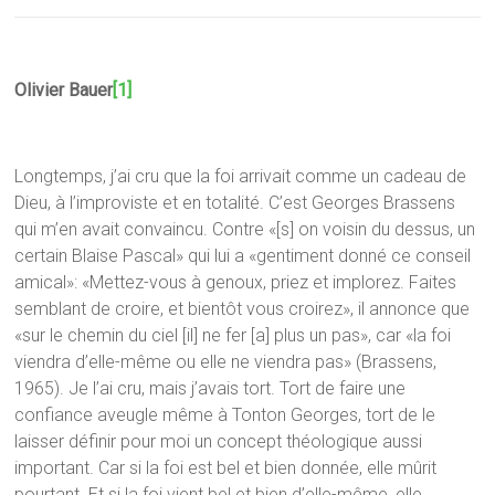
Olivier Bauer
[1]
Longtemps, j’ai cru que la foi arrivait comme un cadeau de
Dieu, à l’improviste et en totalité. C’est Georges Brassens
qui m’en avait convaincu. Contre «[s] on voisin du dessus, un
certain Blaise Pascal» qui lui a «gentiment donné ce conseil
amical»: «Mettez-vous à genoux, priez et implorez. Faites
semblant de croire, et bientôt vous croirez», il annonce que
«sur le chemin du ciel [il] ne fer [a] plus un pas», car «la foi
viendra d’elle-même ou elle ne viendra pas» (Brassens,
1965). Je l’ai cru, mais j’avais tort. Tort de faire une
confiance aveugle même à Tonton Georges, tort de le
laisser définir pour moi un concept théologique aussi
important. Car si la foi est bel et bien donnée, elle mûrit
pourtant. Et si la foi vient bel et bien d’elle-même, elle