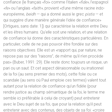
confiance (le français «foi» comme l’italien
«
fide
»
, l’espagnol
«
fe
»
ou l’anglais
«
faith
»
, provient «d’une même racine indo-
européenne,
beidh
— qui a donné aussi le grec
pistis
— et
qui suggère d’une manière générale l’idée de confiance»
[Ortigues, sans date: 1]) qui caractérise la relation entre Dieu
et les êtres humains. Qu’elle soit une relation, et une relation
de confiance lui donne des caractéristiques particulières. En
particulier, celle de ne pas pouvoir être fondée sur des
raisons objectives. Elle est un «rapport qui, par nature, ne
repose pas sur des “raisons”, de même qu’il n’en procède
pas» (Buber, 1991: 29). Elle reste donc toujours un risque, un
pari ou un saut. Et cet aspect déraisonnable ou irrationnel
de la foi (au sens premier des mots), cette folie ou ce
scandale (au sens où Paul emploie ces termes) valent tout
autant pour la relation de confiance qu’un fidèle (pour
rendre justice au champ sémantique de la foi, le terme me
semble ici préférable à celui de croyant) peut entretenir
avec le Dieu sujet de sa foi, que pour la relation qu’il peut
entretenir avec des contenus, des objets de sa foi: «croire