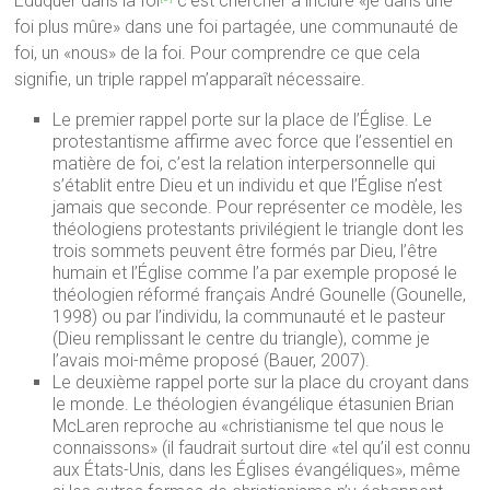
Éduquer dans la foi
c’est chercher à inclure «je dans une
foi plus mûre» dans une foi partagée, une communauté de
foi, un «nous» de la foi. Pour comprendre ce que cela
signifie, un triple rappel m’apparaît nécessaire.
Le premier rappel porte sur la place de l’Église. Le
protestantisme affirme avec force que l’essentiel en
matière de foi, c’est la relation interpersonnelle qui
s’établit entre Dieu et un individu et que l’Église n’est
jamais que seconde. Pour représenter ce modèle, les
théologiens protestants privilégient le triangle dont les
trois sommets peuvent être formés par Dieu, l’être
humain et l’Église comme l’a par exemple proposé le
théologien réformé français André Gounelle (Gounelle,
1998) ou par l’individu, la communauté et le pasteur
(Dieu remplissant le centre du triangle), comme je
l’avais moi-même proposé (Bauer, 2007).
Le deuxième rappel porte sur la place du croyant dans
le monde. Le théologien évangélique étasunien Brian
McLaren reproche au «christianisme tel que nous le
connaissons» (il faudrait surtout dire «tel qu’il est connu
aux États-Unis, dans les Églises évangéliques», même