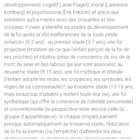
développements cognitif (Jean Piaget), moral (Lawrence
Kohlberg) et psychosocial (Erik Erikson) et grâce aux
entretiens qu’il a menés avec des croyantes et des
croyants, Fowler a identifié six stades du développement
de la foi après la «foi indifférenciée de la toute petite
enfance» (0-2 ans) : au premier stade (3-7 ans), une foi
projective (imitation de ce que l’enfant perçoit de la foi de
ses proches) et intuitive (prise de conscience de soi, de la
mort, du sexe et des tabous qui leur sont associés); au
deuxième stade (8-15 ans), une foi mythique et littérale
(l’enfant adopte les récits, les croyances, les symboles, les
règles de sa communauté)?; au troisième stade (13-19 ans,
mais beaucoup d’adultes y restent toute leur vie), une foi
synthétique (qui offre la cohérence de l’identité personnelle)
et conventionnelle (la perspective reste encore celle du
groupe d’appartenance). Si chaque croyant parvient
presque automatiquement au troisième stade, l’éducation
de la foi lui permet (ou l’empêche) d’atteindre les deux
stades suivants: au quatrième stade (dès la vingtaine, mais