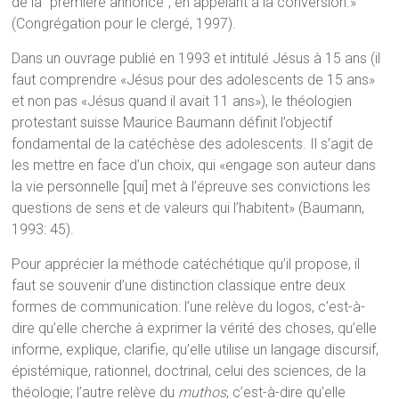
de la “première annonce”, en appelant à la conversion.»
(Congrégation pour le clergé, 1997).
Dans un ouvrage publié en 1993 et intitulé Jésus à 15 ans (il
faut comprendre «Jésus pour des adolescents de 15 ans»
et non pas «Jésus quand il avait 11 ans»), le théologien
protestant suisse Maurice Baumann définit l’objectif
fondamental de la catéchèse des adolescents. Il s’agit de
les mettre en face d’un choix, qui «engage son auteur dans
la vie personnelle [qui] met à l’épreuve ses convictions les
questions de sens et de valeurs qui l’habitent» (Baumann,
1993: 45).
Pour apprécier la méthode catéchétique qu’il propose, il
faut se souvenir d’une distinction classique entre deux
formes de communication: l’une relève du logos, c’est-à-
dire qu’elle cherche à exprimer la vérité des choses, qu’elle
informe, explique, clarifie, qu’elle utilise un langage discursif,
épistémique, rationnel, doctrinal, celui des sciences, de la
théologie; l’autre relève du
muthos
, c’est-à-dire qu’elle