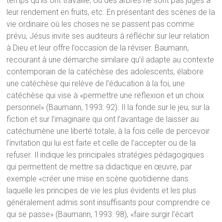
temps qu’ils ont travaillé, ou des arbres ne sont pas jugés à
leur rendement en fruits, etc. En présentant des scènes de la
vie ordinaire où les choses ne se passent pas comme
prévu, Jésus invite ses auditeurs à réfléchir sur leur relation
à Dieu et leur offre l’occasion de la réviser. Baumann,
recourant à une démarche similaire qu’il adapte au contexte
contemporain de la catéchèse des adolescents, élabore
une catéchèse qui relève de l’éducation à la foi, une
catéchèse qui vise à «permettre une réflexion et un choix
personnel» (Baumann, 1993: 92). Il la fonde sur le jeu, sur la
fiction et sur l’imaginaire qui ont l’avantage de laisser au
catéchumène une liberté totale, à la fois celle de percevoir
l’invitation qui lui est faite et celle de l’accepter ou de la
refuser. Il indique les principales stratégies pédagogiques
qui permettent de mettre sa didactique en œuvre, par
exemple «créer une mise en scène quotidienne dans
laquelle les principes de vie les plus évidents et les plus
généralement admis sont insuffisants pour comprendre ce
qui se passe» (Baumann, 1993: 98), «faire surgir l’écart