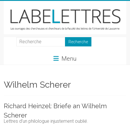
Skip
to
content
LabeLettres
Les
Menu
ouvrages
des
chercheuses
et
Wilhelm Scherer
chercheurs
de
la
Richard Heinzel: Briefe an Wilhelm
Faculté
Scherer
des
Lettres d’un philologue injustement oublié.
lettres