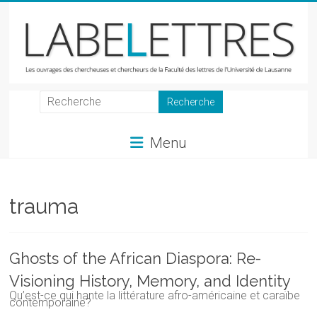
Skip
to
content
LabeLettres
Les
Menu
ouvrages
des
chercheuses
et
trauma
chercheurs
de
la
Ghosts of the African Diaspora: Re-
Faculté
Visioning History, Memory, and Identity
des
Qu’est-ce qui hante la littérature afro-américaine et caraïbe
lettres
contemporaine?