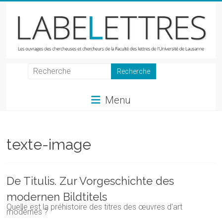
Skip
to
content
LabeLettres
Les
Menu
ouvrages
des
chercheuses
et
texte-image
chercheurs
de
la
De Titulis. Zur Vorgeschichte des
Faculté
modernen Bildtitels
des
Quelle est la préhistoire des titres des œuvres d'art
lettres
modernes ?