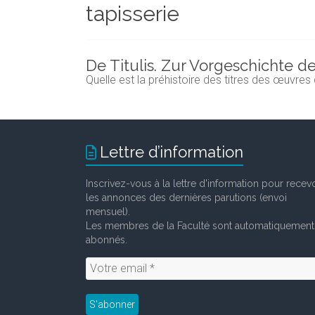
tapisserie
et
chercheurs
de
la
De Titulis. Zur Vorgeschichte d
Faculté
Quelle est la préhistoire des titres des œuvres
des
lettres
Lettre d’information
Inscrivez-vous à la lettre d'information pour recevo
les annonces des dernières parutions (envoi
mensuel).
Les membres de la Faculté sont automatiquement
abonnés.