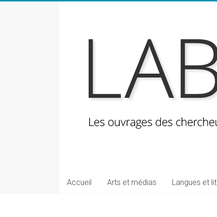
Skip
to
content
LabeLettres
Les
Accueil
Arts et médias
Langues et li
ouvrages
des
chercheuses