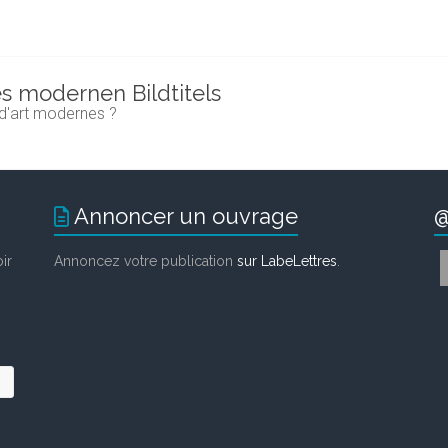
es modernen Bildtitels
 d'art modernes ?
Annoncer un ouvrage
@
ir
Annoncez votre publication
sur LabeLettres
.