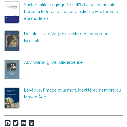
Santi, santità e agiografie nell’Italia settentrionale.
Percorsi letterari e storico-artistici tra Medioevo e
età moderna
De Titulis. Zur Vorgeschichte des modernen
Bildtitels
Aby Warburg. Der Bilderdenker
L’évêque, l’image et la mort. Identité et mémoire au
Moyen Âge
F
T
E
L