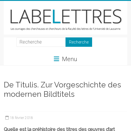
Skip
to
content
LabeLettres
Les
Menu
ouvrages
des
chercheuses
et
De Titulis. Zur Vorgeschichte des
chercheurs
modernen Bildtitels
de
la
Faculté
des
18 février 2018
lettres
Quelle est la préhistoire des titres des œuvres d’art