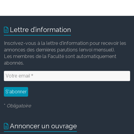
a
w
m
i
c
i
a
n
e
t
i
k
b
t
l
e
o
e
d
Lettre d’information
o
r
I
k
n
Inscrivez-vous à la lettre d'information pour recevoir les
annonces des dernières parutions (envoi mensuel).
Les membres de la Faculté sont automatiquement
abonnés.
*
Obligatoire
Annoncer un ouvrage