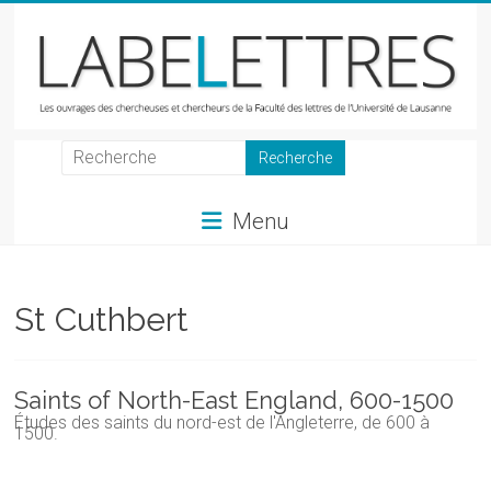
Skip
to
content
LabeLettres
Les
Menu
ouvrages
des
chercheuses
et
St Cuthbert
chercheurs
de
la
Saints of North-East England, 600-1500
Faculté
Études des saints du nord-est de l'Angleterre, de 600 à
1500.
des
lettres