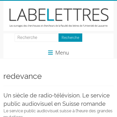
Skip
to
content
LabeLettres
Les
Menu
ouvrages
des
chercheuses
et
redevance
chercheurs
de
la
Un siècle de radio-télévision. Le service
Faculté
public audiovisuel en Suisse romande
des
lettres
Le service public audiovisuel suisse à l’heure des grandes