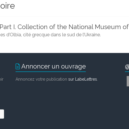
oire
 Part I. Collection of the National Museum of
s d’Olbia, cité grecque dans le sud de l’Ukraine
.
Annoncer un ouvrage
@
ir
Annoncez votre publication
sur LabeLettres
.