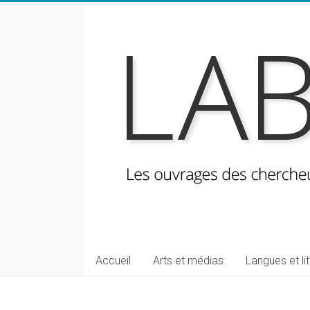
Skip
to
content
LabeLettres
Les
Accueil
Arts et médias
Langues et li
ouvrages
des
chercheuses