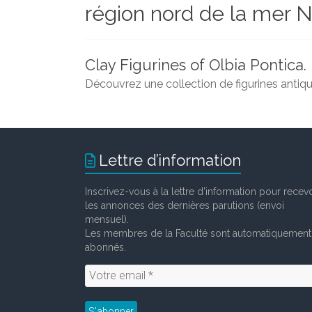
région nord de la mer N
et
chercheurs
de
la
Clay Figurines of Olbia Pontica.
Faculté
Découvrez une collection de figurines antique
des
lettres
Lettre d’information
Inscrivez-vous à la lettre d'information pour recevo
les annonces des dernières parutions (envoi
mensuel).
Les membres de la Faculté sont automatiquement
abonnés.