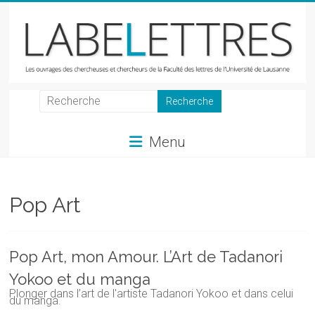
Skip
to
content
LabeLettres
Les
Menu
ouvrages
des
chercheuses
et
Pop Art
chercheurs
de
la
Pop Art, mon Amour. L’Art de Tadanori
Faculté
Yokoo et du manga
des
Plonger dans l’art de l'artiste Tadanori Yokoo et dans celui
lettres
du manga.