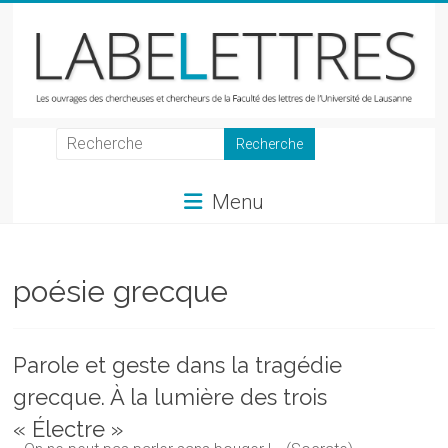
Skip
to
content
LabeLettres
Les
Menu
ouvrages
des
chercheuses
et
poésie grecque
chercheurs
de
la
Parole et geste dans la tragédie
Faculté
grecque. À la lumière des trois
des
lettres
« Électre »