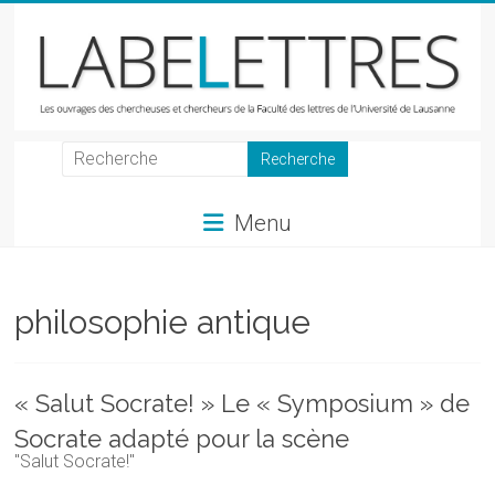
Skip
to
content
LabeLettres
Les
Menu
ouvrages
des
chercheuses
et
philosophie antique
chercheurs
de
la
« Salut Socrate! » Le « Symposium » de
Faculté
Socrate adapté pour la scène
des
"Salut Socrate!"
lettres