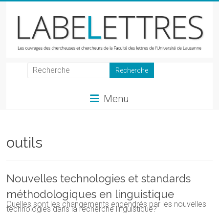
Skip
to
content
LabeLettres
Les
Menu
ouvrages
des
chercheuses
et
outils
chercheurs
de
la
Nouvelles technologies et standards
Faculté
méthodologiques en linguistique
des
Quelles sont les changements engendrés par les nouvelles
lettres
technologies dans la recherche linguistique?