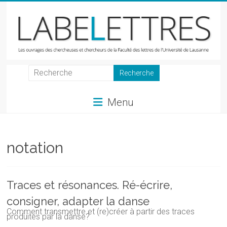
Skip
to
content
LabeLettres
Les
Menu
ouvrages
des
chercheuses
et
notation
chercheurs
de
la
Traces et résonances. Ré-écrire,
Faculté
consigner, adapter la danse
des
Comment transmettre et (re)créer à partir des traces
lettres
produites par la danse?