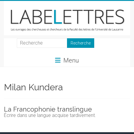
Skip
to
content
LabeLettres
Les
Menu
ouvrages
des
chercheuses
et
Milan Kundera
chercheurs
de
la
La Francophonie translingue
Faculté
Écrire dans une langue acquise tardivement.
des
lettres