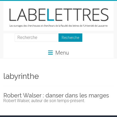
Skip
to
content
LabeLettres
Les
Menu
ouvrages
des
chercheuses
et
labyrinthe
chercheurs
de
la
Robert Walser : danser dans les marges
Faculté
Robert Walser, auteur de son temps-présent.
des
lettres