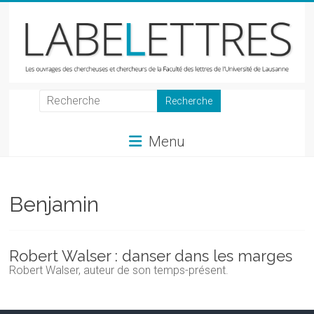
Skip
to
content
LabeLettres
Les
Menu
ouvrages
des
chercheuses
et
Benjamin
chercheurs
de
la
Robert Walser : danser dans les marges
Faculté
Robert Walser, auteur de son temps-présent.
des
lettres