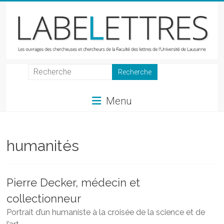
Skip
to
content
LabeLettres
Les
Menu
ouvrages
des
chercheuses
et
humanités
chercheurs
de
la
Pierre Decker, médecin et
Faculté
collectionneur
des
lettres
Portrait d’un humaniste à la croisée de la science et de