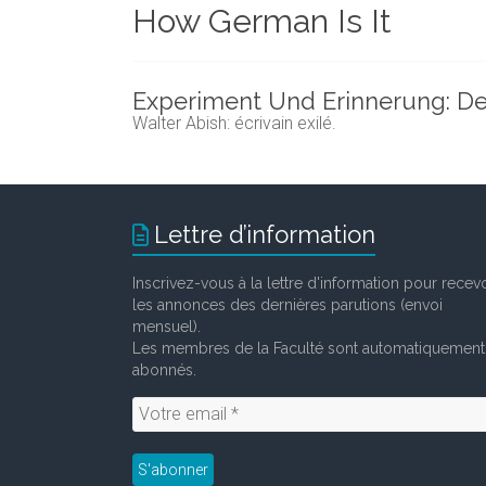
How German Is It
et
chercheurs
de
la
Experiment Und Erinnerung: Der 
Faculté
Walter Abish: écrivain exilé.
des
lettres
Lettre d’information
Inscrivez-vous à la lettre d'information pour recevo
les annonces des dernières parutions (envoi
mensuel).
Les membres de la Faculté sont automatiquement
abonnés.