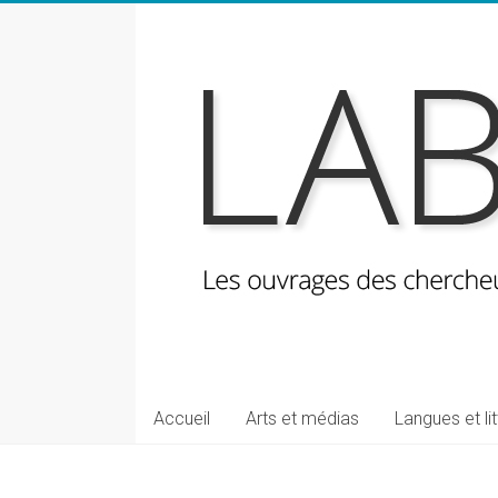
Skip
to
content
LabeLettres
Les
Accueil
Arts et médias
Langues et li
ouvrages
des
chercheuses