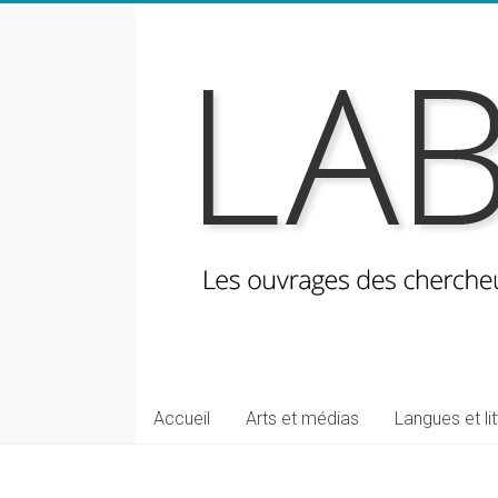
Skip
to
content
LabeLettres
Les
Accueil
Arts et médias
Langues et li
ouvrages
des
chercheuses