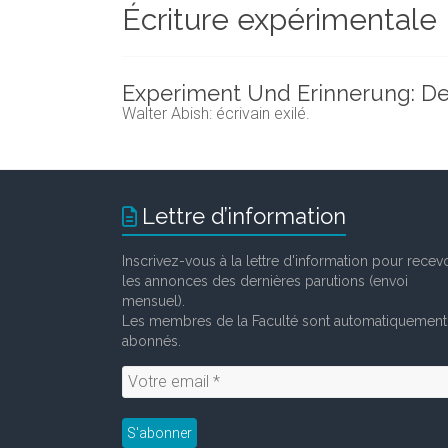
Écriture expérimentale
et
chercheurs
de
la
Experiment Und Erinnerung: Der 
Faculté
Walter Abish: écrivain exilé.
des
lettres
Lettre d’information
Inscrivez-vous à la lettre d'information pour recevo
les annonces des dernières parutions (envoi
mensuel).
Les membres de la Faculté sont automatiquement
abonnés.