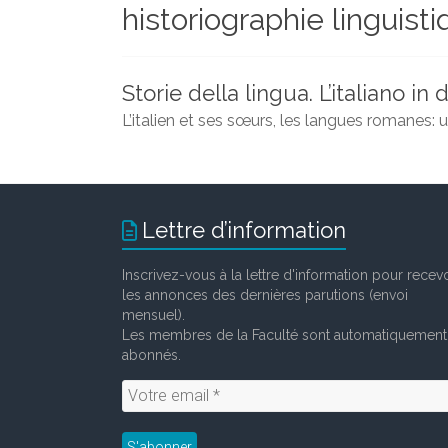
historiographie linguist
et
chercheurs
de
la
Storie della lingua. L’italiano in d
Faculté
L’italien et ses sœurs, les langues romanes: 
des
lettres
Lettre d’information
Inscrivez-vous à la lettre d'information pour recevo
les annonces des dernières parutions (envoi
mensuel).
Les membres de la Faculté sont automatiquement
abonnés.