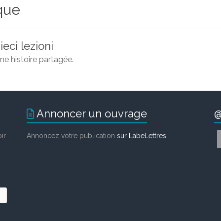
ique
ieci lezioni
une histoire partagée.
Annoncer un ouvrage
@
ir
Annoncez votre publication
sur LabeLettres
.