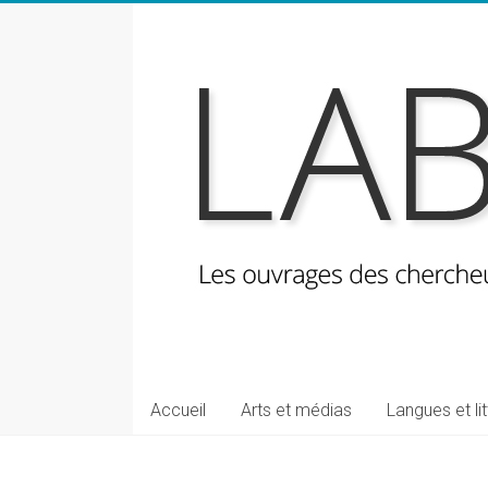
Skip
to
content
LabeLettres
Les
Accueil
Arts et médias
Langues et li
ouvrages
des
chercheuses