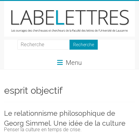
Skip
to
content
LabeLettres
Les
Menu
ouvrages
des
chercheuses
et
esprit objectif
chercheurs
de
la
Le relationnisme philosophique de
Faculté
Georg Simmel. Une idée de la culture
des
Penser la culture en temps de crise.
lettres