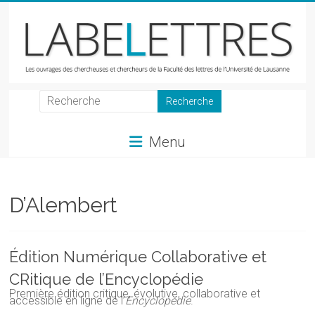
Skip
to
content
LabeLettres
Les
Menu
ouvrages
des
chercheuses
et
D’Alembert
chercheurs
de
la
Édition Numérique Collaborative et
Faculté
CRitique de l’Encyclopédie
des
Première édition critique,
évolutive, collaborative et
lettres
accessible en ligne
de
l’
Encyclopédie
.