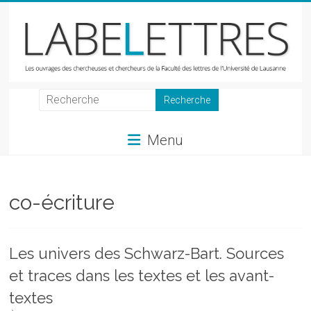
Skip
to
content
LabeLettres
Les
Menu
ouvrages
des
chercheuses
et
co-écriture
chercheurs
de
la
Les univers des Schwarz-Bart. Sources
Faculté
et traces dans les textes et les avant-
des
lettres
textes