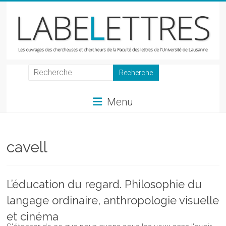
Skip
to
content
LabeLettres
Les
Menu
ouvrages
des
chercheuses
et
cavell
chercheurs
de
la
L’éducation du regard. Philosophie du
Faculté
langage ordinaire, anthropologie visuelle
des
lettres
et cinéma