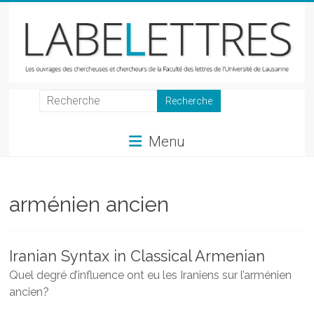
Skip
to
content
LabeLettres
Les
Menu
ouvrages
des
chercheuses
et
arménien ancien
chercheurs
de
la
Iranian Syntax in Classical Armenian
Faculté
Quel degré d’influence ont eu les Iraniens sur l’arménien
des
ancien?
lettres