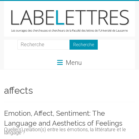
Skip
to
content
LabeLettres
Les
Menu
ouvrages
des
chercheuses
et
affects
chercheurs
de
la
Emotion, Affect, Sentiment: The
Faculté
Language and Aesthetics of Feelings
des
Quelle(s) relation(s) entre les émotions, la littérature et le
lettres
langage ?