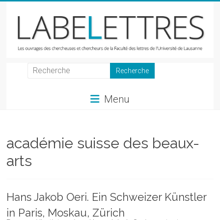
Skip
to
content
LabeLettres
Les
Menu
ouvrages
des
chercheuses
et
académie suisse des beaux-
chercheurs
arts
de
la
Faculté
Hans Jakob Oeri. Ein Schweizer Künstler
des
lettres
in Paris, Moskau, Zürich