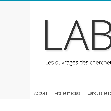
Skip
to
content
LabeLettres
Les
Accueil
Arts et médias
Langues et li
ouvrages
des
chercheuses