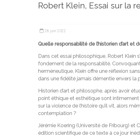
Robert Klein, Essai sur la r
et
chercheurs
de
la
28 juin 2022
Faculté
des
Quelle responsabilité de l’historien d’art et d
lettres
Dans cet essai philosophique, Robert Klein s’
fondement de la responsabilité. Convoquant 
herméneutique, Klein offre une réflexion sa
dans une fidélité jamais démentie envers la
Historien d’art et philosophe, après avoir ét
point éthique et esthétique sont intimement l
sur la violence de l’histoire qu’il vit, alor
contemplation ?
Jérémie Koering (Université de Fribourg) et 
édition scientifique de ce texte à ce jour inédi