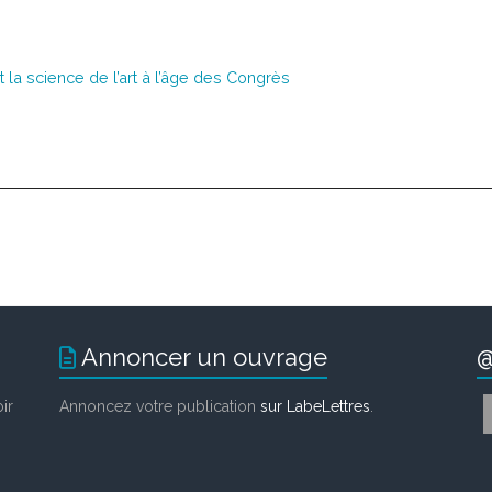
et la science de l’art à l’âge des Congrès
Annoncer un ouvrage
@
ir
Annoncez votre publication
sur LabeLettres
.