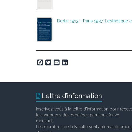
Berlin 1913 – Paris 1937. L’esthétique 
F
T
E
L
a
w
m
i
c
i
a
n
e
t
i
k
b
t
l
e
o
e
d
Lettre d’information
o
r
I
k
n
Inscrivez-vous à la lettre d'information pour recevo
les annonces des dernières parutions (envoi
mensuel).
Les membres de la Faculté sont automatiquement