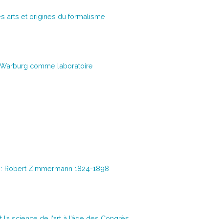
s arts et origines du formalisme
k Warburg comme laboratoire
e : Robert Zimmermann 1824-1898
et la science de l’art à l’âge des Congrès