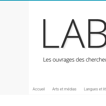
Skip
to
content
LabeLettres
Les
Accueil
Arts et médias
Langues et li
ouvrages
des
chercheuses