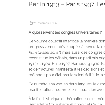
Berlin 1913 – Paris 1937. L’
et
chercheurs
de
la
21 novembre 2016
Faculté
des
À quoi servent les congrès universitaires ?
lettres
Ce volume collectif interroge la manière don
progressivement développée, à travers la 
Kunstwissenschaft
, mais aussi des congrès d
reconstitue les débats, dans un parti pris orig
1913 et 1924, Halle 1927, Hambourg 1930, Par
et de fractures, manifestant les décisions et 
méthode, pour élaborer la scientificité de la 
Ce numéro analyse, en deux langues, la dimens
manifestations, comme leur interaction avec 
À la fois historique et thématique, ce numéro
Bernadette Collenberg-Plotnikov et Céline Tr