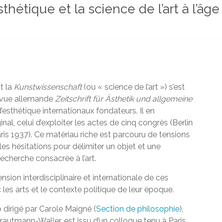
esthétique et la science de l’art à l’â
t la
Kunstwissenschaft
(ou « science de l’art ») s’est
revue allemande
Zeitschrift für Ästhetik und allgemeine
’esthétique internationaux fondateurs. Il en
inal, celui d’exploiter les actes de cinq congrès (Berlin
is 1937). Ce matériau riche est parcouru de tensions
les hésitations pour délimiter un objet et une
recherche consacrée à l’art.
ion interdisciplinaire et internationale de ces
les arts et le contexte politique de leur époque.
 dirigé par Carole Maigné (
Section de philosophie
),
autmann-Waller, est issu d’un colloque tenu à Paris