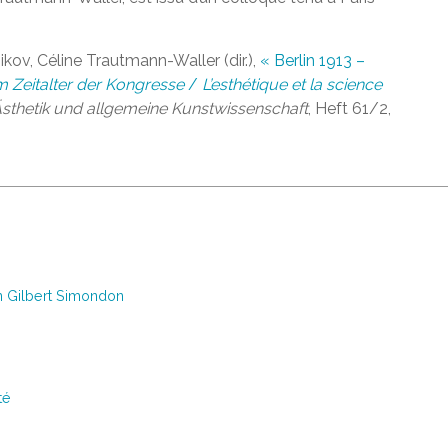
kov, Céline Trautmann-Waller (dir.),
« Berlin 1913 –
m Zeitalter der Kongresse
/
L’esthétique et la science
 Ästhetik und allgemeine Kunstwissenschaft
, Heft 61/2,
in Gilbert Simondon
té