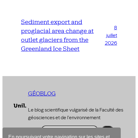
Sediment export and
8
proglacial area change at
juillet
outlet glaciers from the
2026
Greenland Ice Sheet
GÉOBLOG
Le blog scientifique vulgarisé de la Faculté des
géosciences et de l'environnement
R
e
En poursuivant votre navigation sur les sites et