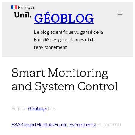
Aller
Français
au
GÉOBLOG
contenu
Le blog scientifique vulgarisé de la
Faculté des géosciences et de
l'environnement
Smart Monitoring
and System Control
Écrit par
Géoblog
dans
ESA Closed Habitats Forum
, 
Evénements
le
9 juin 2016