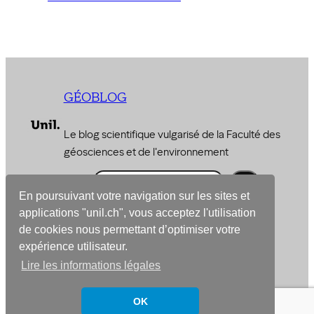
GÉOBLOG
Le blog scientifique vulgarisé de la Faculté des
géosciences et de l'environnement
R
e
En poursuivant votre navigation sur les sites et
© 2026 –
Faculté des géosciences et de
applications "unil.ch", vous acceptez l'utilisation
c
l’environnement
de cookies nous permettant d’optimiser votre
h
expérience utilisateur.
e
Conçu avec
WordPress
Lire les informations légales
r
c
h
OK