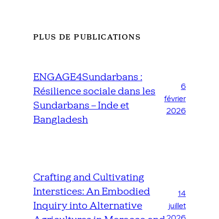
PLUS DE PUBLICATIONS
ENGAGE4Sundarbans :
6
Résilience sociale dans les
février
Sundarbans – Inde et
2026
Bangladesh
Crafting and Cultivating
Interstices: An Embodied
14
Inquiry into Alternative
juillet
2026