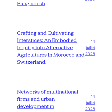
Bangladesh
Crafting and Cultivating
Interstices: An Embodied
14
Inquiry into Alternative
juillet
2026
Agricultures in Morocco and
Switzerland.
Networks of multinational
14
firms and urban
juillet
development in
2026