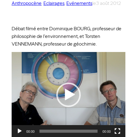
Anthropocène
, 
Eclairages
, 
Evénements
le
3 août 2012
Débat filmé entre Dominique BOURG, professeur de
philosophie de l’environnement, et Torsten
VENNEMANN, professeur de géochimie.
Lecteur
vidéo
00:00
00:00