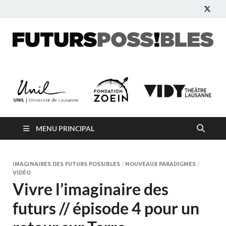
Futurs possibles
Blog participatif pour imaginer le monde de demain
MENU PRINCIPAL
IMAGINAIRES DES FUTURS POSSIBLES
/
NOUVEAUX PARADIGMES
/
VIDÉO
Vivre l’imaginaire des
futurs // épisode 4 pour un