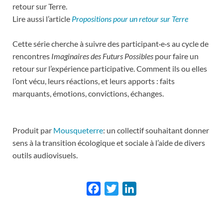
retour sur Terre.
Lire aussi l’article
Propositions pour un retour sur Terre
Cette série cherche à suivre des participant·e·s au cycle de
rencontres
Imaginaires des Futurs Possibles
pour faire un
retour sur l’expérience participative. Comment ils ou elles
l’ont vécu, leurs réactions, et leurs apports : faits
marquants, émotions, convictions, échanges.
Produit par
Mousqueterre
: un collectif souhaitant donner
sens à la transition écologique et sociale à l’aide de divers
outils audiovisuels.
F
T
L
a
w
i
c
i
n