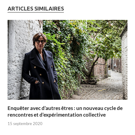
e
t
k
ARTICLES SIMILAIRES
b
t
e
o
e
d
o
r
I
k
n
Enquêter avec d’autres êtres : un nouveau cycle de
rencontres et d’expérimentation collective
15 septembre 2020