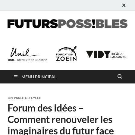
Futurs possibles
Blog participatif pour imaginer le monde de demain
MENU PRINCIPAL
ON PARLE DU CYCLE
Forum des idées –
Comment renouveler les
imaginaires du futur face