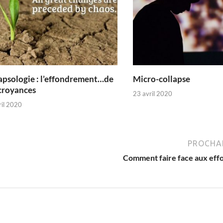
k
n
apsologie : l’effondrement…de
Micro-collapse
croyances
23 avril 2020
ril 2020
PROCHAI
Comment faire face aux eff