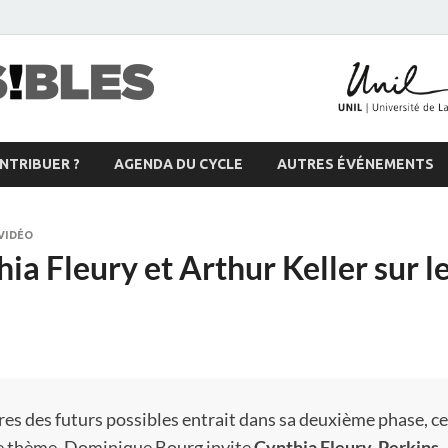
Futurs possible
Blog participatif pour imaginer le monde de
TRIBUER ?
AGENDA DU CYCLE
AUTRES ÉVÉNEMENTS
VIDÉO
a Fleury et Arthur Keller sur l
res des futurs possibles entrait dans sa deuxième phase, cel
ce thème, Dominique Bourg invite
Cynthia Fleury-Perkins
,