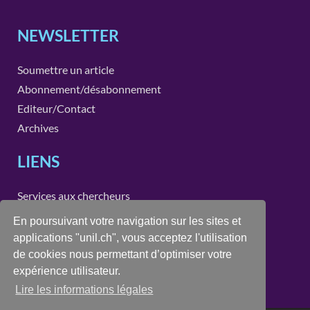
NEWSLETTER
Soumettre un article
Abonnement/désabonnement
Editeur/Contact
Archives
LIENS
Services aux chercheurs
Instituts et unités de recherche de la Faculté des SSP
En poursuivant votre navigation sur les sites et
applications "unil.ch", vous acceptez l'utilisation
CONTACT
de cookies nous permettant d’optimiser votre
expérience utilisateur.
recherche.ssp@unil.ch
Lire les informations légales