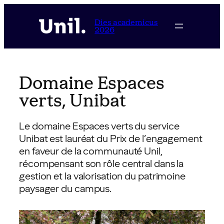
Aller
au
Dies academicus
2026
contenu
Domaine Espaces
verts, Unibat
Le domaine Espaces verts du service
Unibat est lauréat du Prix de l’engagement
en faveur de la communauté Unil,
récompensant son rôle central dans la
gestion et la valorisation du patrimoine
paysager du campus.