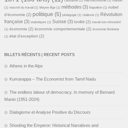
Lausanne
(1)
macroéconomie
(1)
manuel
méthodes
(3)
nobel
(1)
marché du travail
(1)
Moyen-Âge
(1)
Napoléon
(1)
politique
(5)
Révolution
d'économie
(2)
pédagogie
(1)
réalisme
(1)
française
(3)
Suisse
(3)
toolkit
(2)
statistiques
(1)
travail non-rémunéré
économie
(2)
économie comportementale
(2)
(1)
économie féministe
état d'exception
(2)
(1)
BILLETS RÉCENTS | RECENT POSTS
Athens in the Alps
Kumarappa – The Economist from Tamil Nadu
The endless labour of democracy. In memory of Bernard
Manin (1951-2024)
Dialogisme et Analyse Positive du Discours
Shooting the Emperor: Historical Narratives and