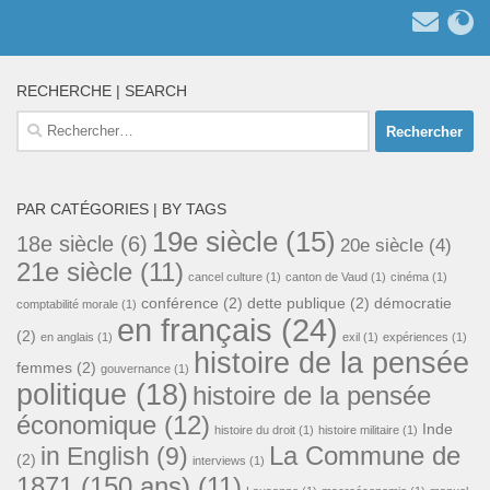
RECHERCHE | SEARCH
Rechercher :
PAR CATÉGORIES | BY TAGS
19e siècle
(15)
18e siècle
(6)
20e siècle
(4)
21e siècle
(11)
cancel culture
(1)
canton de Vaud
(1)
cinéma
(1)
conférence
(2)
dette publique
(2)
démocratie
comptabilité morale
(1)
en français
(24)
(2)
en anglais
(1)
exil
(1)
expériences
(1)
histoire de la pensée
femmes
(2)
gouvernance
(1)
politique
(18)
histoire de la pensée
économique
(12)
Inde
histoire du droit
(1)
histoire militaire
(1)
La Commune de
in English
(9)
(2)
interviews
(1)
1871 (150 ans)
(11)