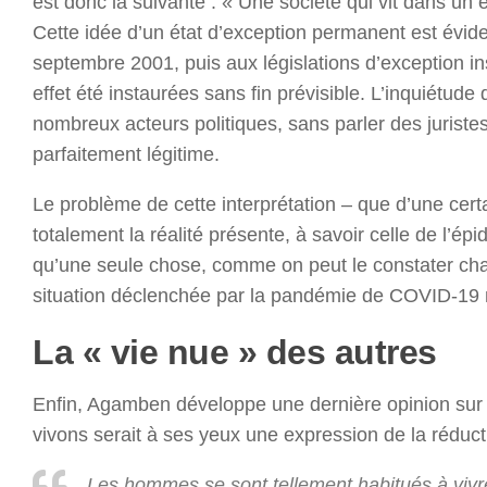
est donc la suivante : « Une société qui vit dans un 
Cette idée d’un état d’exception permanent est évide
septembre 2001, puis aux législations d’exception in
effet été instaurées sans fin prévisible. L’inquiétu
nombreux acteurs politiques, sans parler des juristes
parfaitement légitime.
Le problème de cette interprétation – que d’une cert
totalement la réalité présente, à savoir celle de l’
qu’une seule chose, comme on peut le constater chaq
situation déclenchée par la pandémie de COVID-19
La « vie nue » des autres
Enfin, Agamben développe une dernière opinion sur la
vivons serait à ses yeux une expression de la réducti
Les hommes se sont tellement habitués à vivr