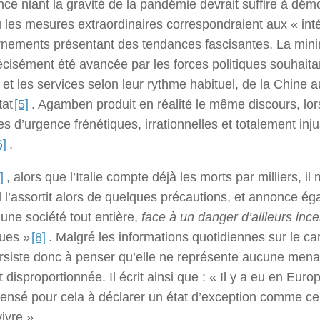
ce niant la gravité de la pandémie devrait suffire à dém
u les mesures extraordinaires correspondraient aux « int
rnements présentant des tendances fascisantes. La mini
écisément été avancée par les forces politiques souhaita
 et les services selon leur rythme habituel, de la Chine au
tat
[5]
. Agamben produit en réalité le même discours, lors
d’urgence frénétiques, irrationnelles et totalement injus
6]
.
]
, alors que l’Italie compte déjà les morts par milliers, il 
il l’assortit alors de quelques précautions, et annonce é
 une société tout entière,
face à un danger d’ailleurs ince
ques »
[8]
. Malgré les informations quotidiennes sur le ca
siste donc à penser qu’elle ne représente aucune men
disproportionnée. Il écrit ainsi que : « Il y a eu en Euro
ensé pour cela à déclarer un état d’exception comme cel
ivre ».