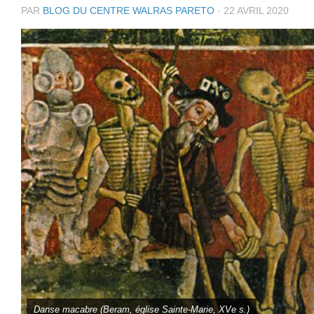
PAR
BLOG DU CENTRE WALRAS PARETO
·
22 AVRIL 2020
Danse macabre (Beram, église Sainte-Marie, XVe s.)