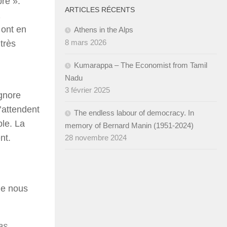
bre ».
ARTICLES RÉCENTS
1
 ont en
Athens in the Alps
8 mars 2026
très
Kumarappa – The Economist from Tamil
Nadu
3 février 2025
ignore
’attendent
The endless labour of democracy. In
ble. La
memory of Bernard Manin (1951-2024)
nt.
28 novembre 2024
ue nous
as