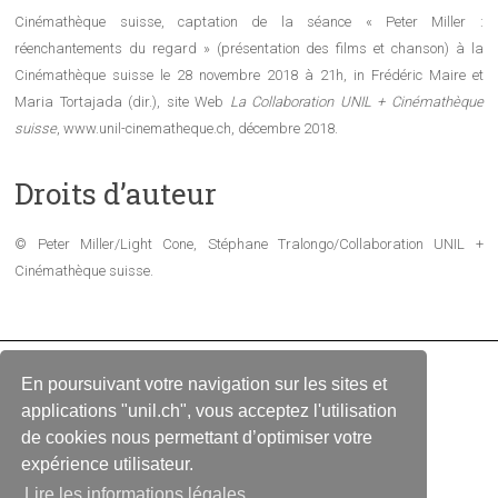
Cinémathèque suisse, captation de la séance « Peter Miller :
réenchantements du regard » (présentation des films et chanson) à la
Cinémathèque suisse le 28 novembre 2018 à 21h, in Frédéric Maire et
Maria Tortajada (dir.), site Web
La Collaboration UNIL + Cinémathèque
suisse
, www.unil-cinematheque.ch, décembre 2018.
Droits d’auteur
© Peter Miller/Light Cone, Stéphane Tralongo/Collaboration UNIL +
Cinémathèque suisse.
En poursuivant votre navigation sur les sites et
Copyright © 2026
La Collaboration UNIL + Cinémathèque suisse
applications "unil.ch", vous acceptez l'utilisation
de cookies nous permettant d’optimiser votre
ACCUEIL
LIENS
CONTACT
expérience utilisateur.
Lire les informations légales